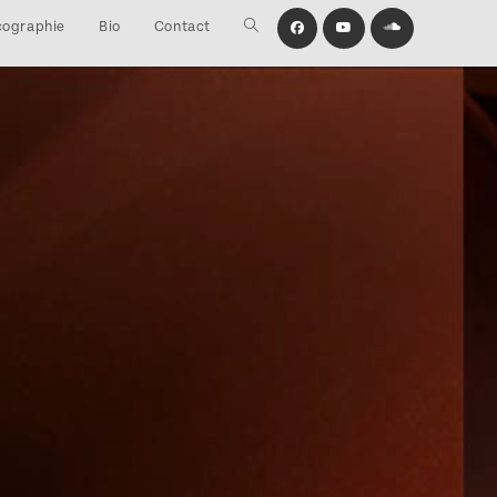
cographie
Bio
Contact
Toggle
website
search