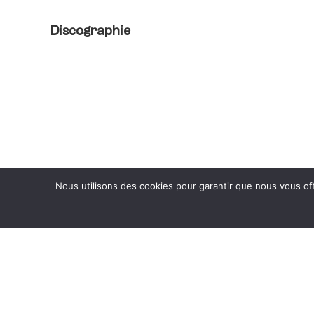
Discographie
Nous utilisons des cookies pour garantir que nous vous off
Groupe précédent
Navigation
de
Laïs
l’article
GROUPES
CD RÉ