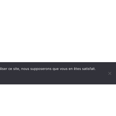
liser ce site, nous supposerons que vous en êtes satisfait.
Groupe suivant
Tali Toké
SUIVEZ-NOUS...
Facebook
YouTube
SoundCloud