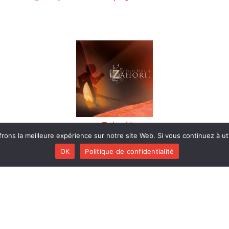
¡ Zahori !
rons la meilleure expérience sur notre site Web. Si vous continuez à uti
OK
Politique de confidentialité
CENTS
MENU