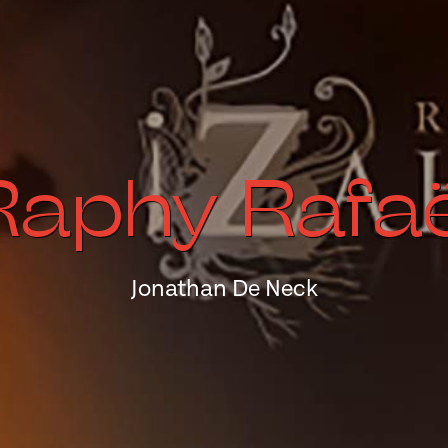
Raphy Rafaë
Jonathan De Neck