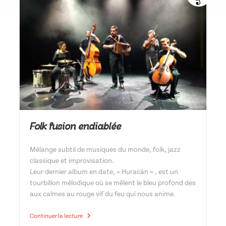
Folk fusion endiablée
Mélange subtil de musiques du monde, folk, jazz
classique et improvisation.
Leur dernier album en date, « Huracán » , est un
tourbillon mélodique où se mêlent le bleu profond des
aux calmes au rouge vif du feu qui nous anime.
Diab
Continuer la lecture
Quintet