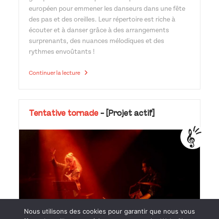
européen pour emmener les danseurs dans une fête
des pas et des oreilles. Leur répertoire est riche à
écouter et à danser grâce à des arrangements
surprenants, des nuances mélodiques et des
rythmes envoûtants !
Balbuzar
Continuer la lecture
Tentative tornade
-
[Projet actif]
Nous utilisons des cookies pour garantir que nous vous