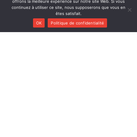
offrons la meilleure expérience sur notre site Web. Si vous
continuez à utiliser ce site, nous supposerons que vous en
êtes satisfait.
OK
Politique de confidentialité
Spoken word / slam / poésie
Tentative tornade, dérober la nuit tente de mettre en
perspective la période que nous traversons et qui
secoue tant le monde que nos intimités : mettre en
récit et en musique l’histoire des petites résistances,
proposer une pensée du commun et de la solidarité,
trouver une boussole, se relier, prendre soin, rompre
avec la peur, il s’agit bien de changer de cap…
Tentative
Continuer la lecture
tornade
Zucht
-
[Projet actif]