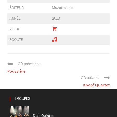
ÉDITEUR
Muzaïka asbl
ANNÉE
2010
ACHAT
ÉCOUTE
Navigation
CD précédent
de
Poussière
l’article
CD suivant
Knopf Quartet
GROUPES
Diab Quintet