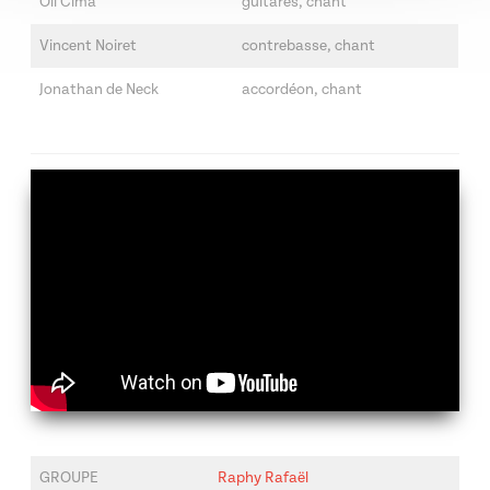
Oli Cima
guitares, chant
Vincent Noiret
contrebasse, chant
Jonathan de Neck
accordéon, chant
GROUPE
Raphy Rafaël