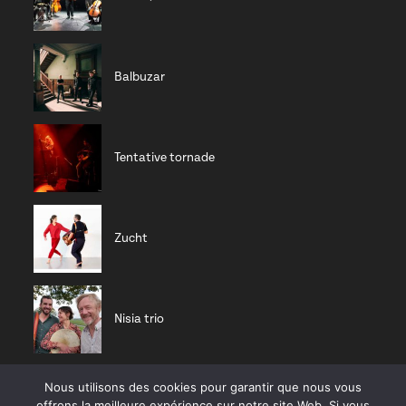
Balbuzar
Tentative tornade
Zucht
Nisia trio
Nous utilisons des cookies pour garantir que nous vous
CD RÉCENTS
offrons la meilleure expérience sur notre site Web. Si vous