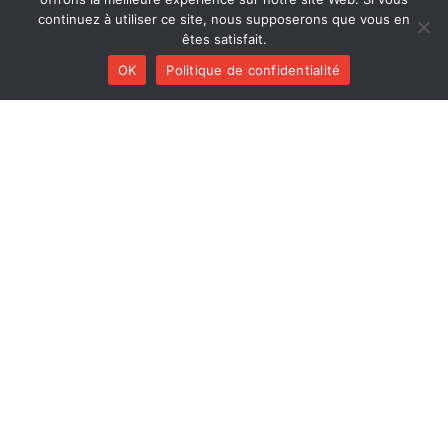
continuez à utiliser ce site, nous supposerons que vous en
êtes satisfait.
Huracán
Diab Quintet
OK
Politique de confidentialité
Li Pedi
Nisia trio
On a good day
Polk Trio
Plumestra
Balbuzar
Le Patamodd (réédition)
Les Déménageurs