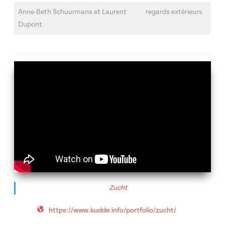
Anne-Beth Schuurmans et Laurent
regards extérieurs
Dupont
Zucht
https://www.kudde.info/portfolio/zucht/