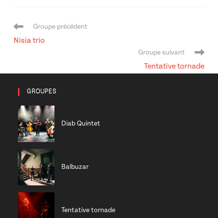
Navigation
Groupe précédent
de
Nisia trio
l’article
Groupe suivant
Tentative tornade
GROUPES
Diab Quintet
Balbuzar
Tentative tornade