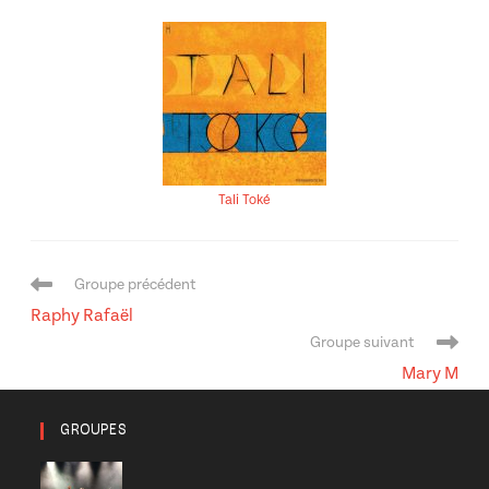
Tali Toké
Navigation
Groupe précédent
de
Raphy Rafaël
l’article
Groupe suivant
Mary M
GROUPES