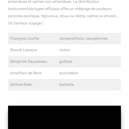
entendues et certes non attendues. La distribution
instrumentale hyper efficace offre un mélange de couleurs
sonores exotique, rigoureux, doux ou rêche, calme ou envolé…
Un fameux voyage !
François Lourtie
compositions, saxophones
Benoît Leseure
violon
Benjamin Sauzereau
guitare
Jonathan de Neck
accordéon
Jérôme Klein
batterie