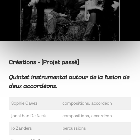
Créations - [Projet passé]
Quintet instrumental autour de la fusion de
deux accordéons.
Sophie Cavez
compositions, accordéon
Jonathan De Neck
compositions, accordéon
Jo Zanders
percussions