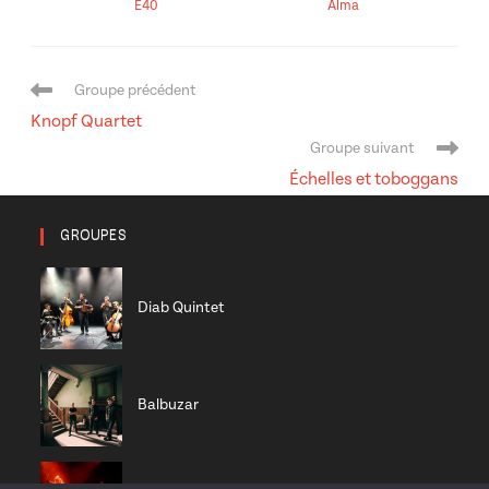
E40
Alma
Navigation
Groupe précédent
de
Knopf Quartet
l’article
Groupe suivant
Échelles et toboggans
GROUPES
Diab Quintet
Balbuzar