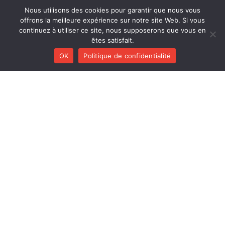
Tentative tornade
Nous utilisons des cookies pour garantir que nous vous
offrons la meilleure expérience sur notre site Web. Si vous
continuez à utiliser ce site, nous supposerons que vous en
êtes satisfait.
Zucht
OK
Politique de confidentialité
Nisia trio
CD RÉCENTS
Huracán
Diab Quintet
Li Pedi
Nisia trio