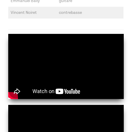
Emmanuel Baily
guitare
Vincent Noiret
contrebasse