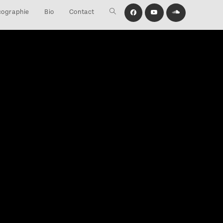
cographie
Bio
Contact
Toggle
website
search