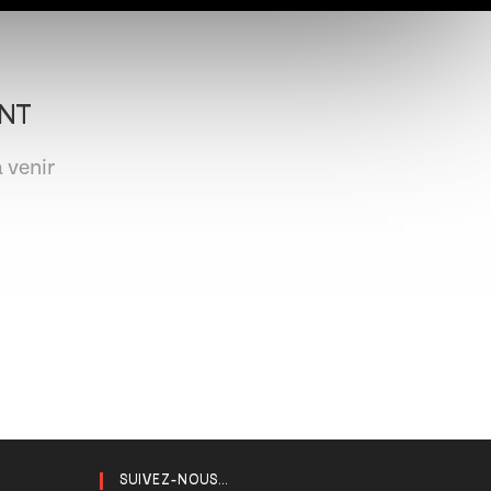
NT
 venir
SUIVEZ-NOUS...