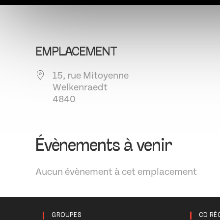
EMPLACEMENT
15, rue Mitoyenne
Welkenraedt
4840
Évènements à venir
Aucun évènement à cet emplacement
GROUPES
CD RÉ