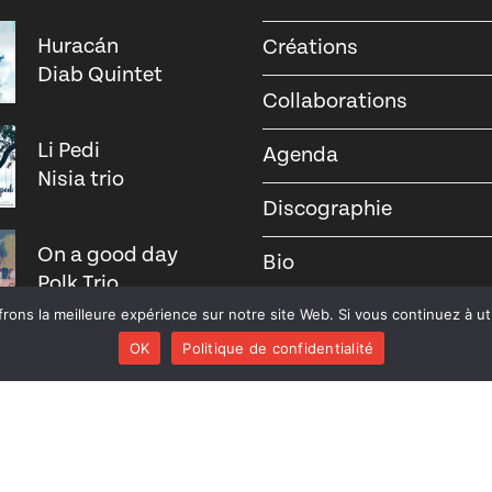
Huracán
Créations
Diab Quintet
Collaborations
Li Pedi
Agenda
Nisia trio
Discographie
On a good day
Bio
Polk Trio
Contact
rons la meilleure expérience sur notre site Web. Si vous continuez à uti
OK
Politique de confidentialité
Plumestra
Balbuzar
Le Patamodd
(réédition)