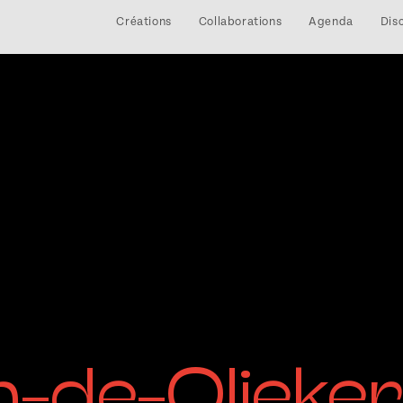
Créations
Collaborations
Agenda
Dis
in-de-Olieke