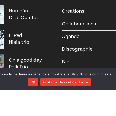
Huracán
Créations
Diab Quintet
Collaborations
Li Pedi
Agenda
Nisia trio
Discographie
On a good day
Bio
Polk Trio
Contact
rons la meilleure expérience sur notre site Web. Si vous continuez à uti
OK
Politique de confidentialité
Plumestra
Balbuzar
Le Patamodd
(réédition)