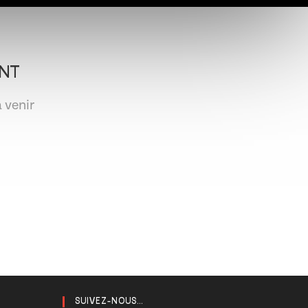
NT
 venir
SUIVEZ-NOUS...