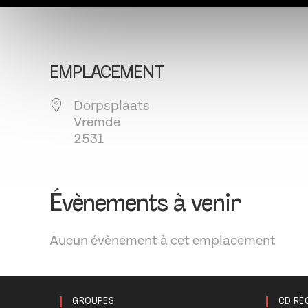
EMPLACEMENT
Dorpsplaats
Vremde
2531
Évènements à venir
Aucun évènement à cet emplacement
GROUPES
CD RÉ