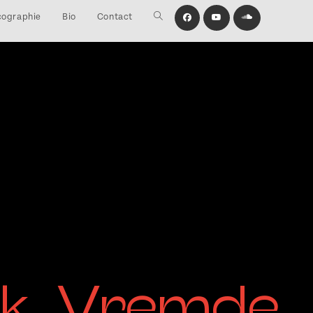
cographie
Bio
Contact
Toggle
website
search
rk, Vremde