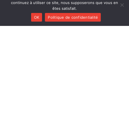
Polk Trio
continuez à utiliser ce site, nous supposerons que vous en
êtes satisfait.
OK
Politique de confidentialité
Plumestra
Balbuzar
Le Patamodd (réédition)
Les Déménageurs
MENU
Créations
Collaborations
Agenda
Discographie