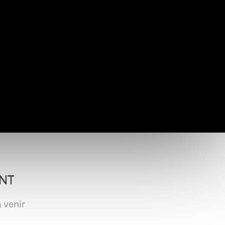
NT
 venir