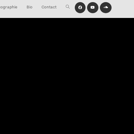
cographie
Bio
Contact
Toggle
website
search