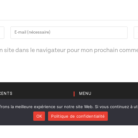
Enter
Sa
your
l’
email
de
n site dans le navigateur pour mon prochain comme
address
vo
to
si
comment
(f
CENTS
MENU
rons la meilleure expérience sur notre site Web. Si vous continuez à uti
Huracán
Créations
OK
Politique de confidentialité
Diab Quintet
Collaborations