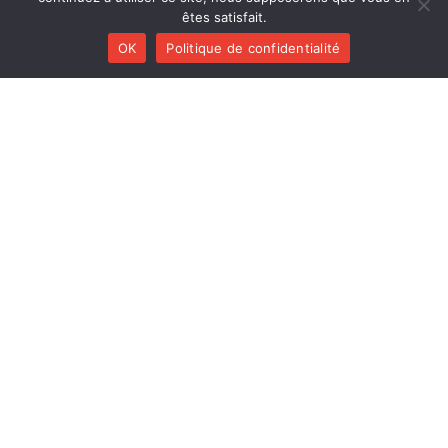
êtes satisfait.
Huracán
Diab Quintet
OK
Politique de confidentialité
Li Pedi
Nisia trio
On a good day
Polk Trio
Plumestra
Balbuzar
Le Patamodd (réédition)
Les Déménageurs