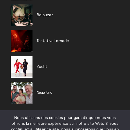
Balbuzar
Tentative tornade
Zucht
Nisia trio
Nous utilisons des cookies pour garantir que nous vous
CD RÉCENTS
offrons la meilleure expérience sur notre site Web. Si vous
continuez à utiliser ce site, nous supposerons que vous en