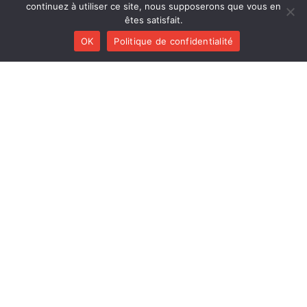
Polk Trio
continuez à utiliser ce site, nous supposerons que vous en
êtes satisfait.
OK
Politique de confidentialité
Plumestra
Balbuzar
Le Patamodd (réédition)
Les Déménageurs
MENU
Créations
Collaborations
Agenda
Discographie