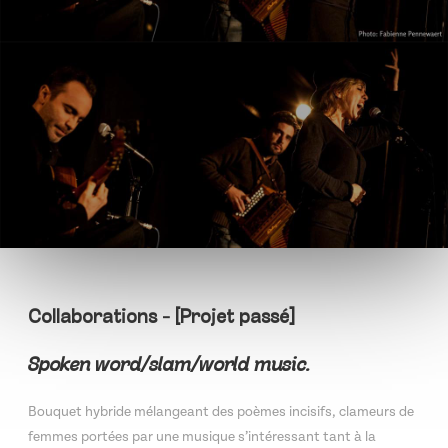
Collaborations - [Projet passé]
Spoken word/slam/world music.
Bouquet hybride mélangeant des poèmes incisifs, clameurs de
femmes portées par une musique s’intéressant tant à la