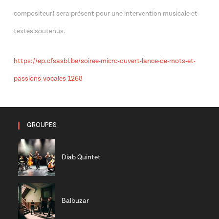
compositeur) sera présent pour une intervention musicale et
textes soutenus.
https://ep.cfsasbl.be/soiree-micro-ouvert-lance-de-mots-et-
passions-vocales-1268
GROUPES
Diab Quintet
Balbuzar