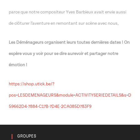
parce que notre compositeur Yves Barbieux avait envie aussi
de clôturer l’aventure en remontant sur scène avec nous,
Les Déménageurs organisent leurs toutes dernières dates ! On
espère vous y voir pour se dire aurevoir et partager notre
émotion !
https://shop.utick.be/?
pos=LESDEMENAGEURS&module=ACTIVITYSERIEDETAILS&s=D
59662D4-7884-C17B-7D4E-2CA085D783F9
GROUPES