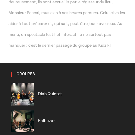
Heureusement, ils sont accueillis par le régisseur du lieu,
Monsieur Pascal, musicien à ses heures perdues. Celui-ci va les
aider à tout préparer et, qui sait, peut-être jouer avec eux. Au
menu, un spectacle festif et interactif à ne surtout pas
manquer : c’est le dernier passage du groupe au Kidzik !
GROUPES
Diab Quintet
Balbuzar