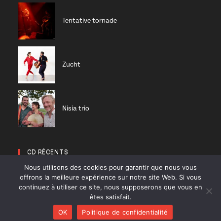
Tentative tornade
Zucht
Nisia trio
CD RÉCENTS
Nous utilisons des cookies pour garantir que nous vous
offrons la meilleure expérience sur notre site Web. Si vous
Huracán
continuez à utiliser ce site, nous supposerons que vous en
Diab Quintet
êtes satisfait.
OK
Politique de confidentialité