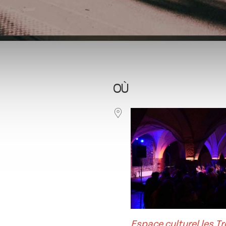
OÙ
oogle
iCalendar
Office 365
Espace culturel les T