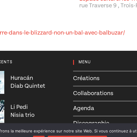
rue Traverse 9 , Trois
re-dans-le-blizzard-non-un-bal-avec-balbuzar/
CENTS
MENU
Huracán
Créations
Diab Quintet
Collaborations
Li Pedi
Agenda
Nisia trio
Discographie
rons la meilleure expérience sur notre site Web. Si vous continuez à uti
On a good day