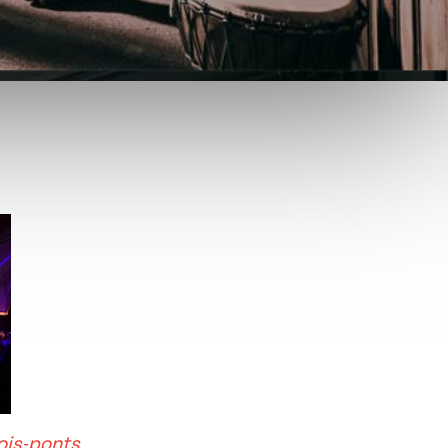
Outlook Live
rois-ponts