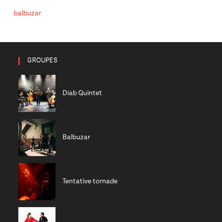
balbuzar
GROUPES
Diab Quintet
Balbuzar
Tentative tornade