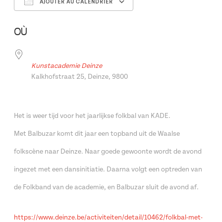
AJOUTER AU CALENDRIER
Télécharger ICS
Calendrier Google
OÙ
Kunstacademie Deinze
Kalkhofstraat 25, Deinze, 9800
Het is weer tijd voor het jaarlijkse folkbal van KADE.
Met Balbuzar komt dit jaar een topband uit de Waalse
folkscène naar Deinze. Naar goede gewoonte wordt de avond
ingezet met een dansinitiatie. Daarna volgt een optreden van
de Folkband van de academie, en Balbuzar sluit de avond af.
https://www.deinze.be/activiteiten/detail/10462/folkbal-met-