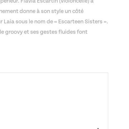
périeur. Flavia Escartin (violoncelle) a
nnement donne à son style un côté
r Laia sous le nom de « Escarteen Sisters ».
e groovy et ses gestes fluides font