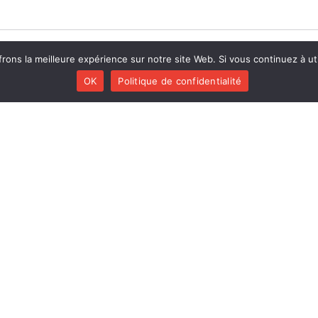
rons la meilleure expérience sur notre site Web. Si vous continuez à uti
OK
Politique de confidentialité
CENTS
MENU
Huracán
Créations
Diab Quintet
Collaborations
Li Pedi
Agenda
Nisia trio
Discographie
On a good day
Bio
Polk Trio
Contact