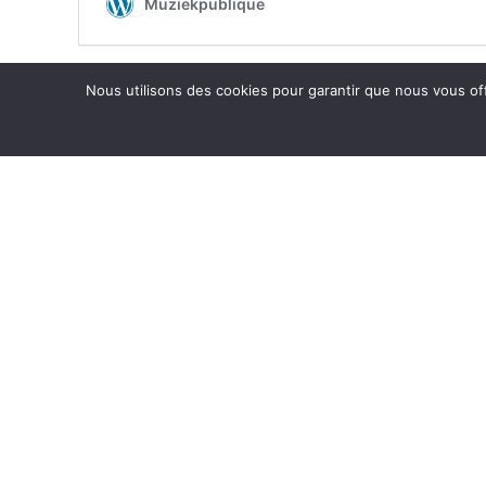
Nous utilisons des cookies pour garantir que nous vous off
GROUPES
CD RÉ
Diab Quintet
Balbuzar
Tentative tornade