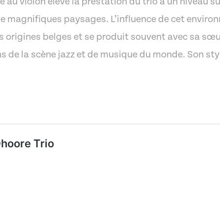
 au violon élève la prestation du trio à un niveau su
de magnifiques paysages. L’influence de cet enviro
es origines belges et se produit souvent avec sa sœu
s de la scène jazz et de musique du monde. Son styl