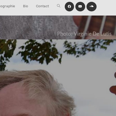
cographie
Bio
Contact
Toggle
website
search