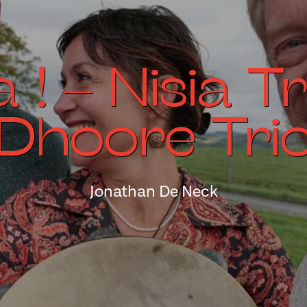
 ! – Nisia T
Dhoore Tri
Jonathan De Neck