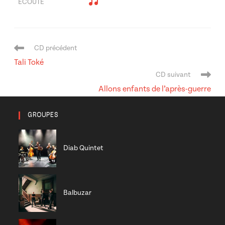
ÉCOUTE
Navigation
CD précédent
de
Tali Toké
l’article
CD suivant
Allons enfants de l’après-guerre
GROUPES
Diab Quintet
Balbuzar