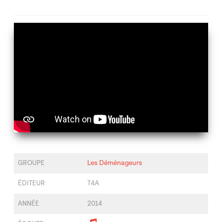
GROUPE
Les Déménageurs
ÉDITEUR
T4A
ANNÉE
2014