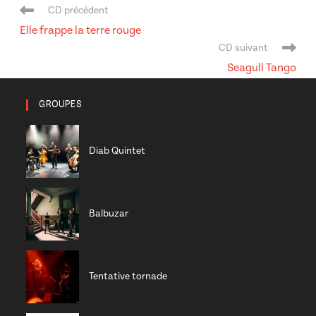
Navigation
CD précédent
de
Elle frappe la terre rouge
l’article
CD suivant
Seagull Tango
GROUPES
Diab Quintet
Balbuzar
Tentative tornade