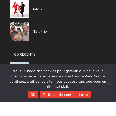
Zucht
Nisia trio
CD RÉCENTS
Huracán
Nous utilisons des cookies pour garantir que nous vous
Diab Quintet
offrons la meilleure expérience sur notre site Web. Si vous
continuez à utiliser ce site, nous supposerons que vous en
êtes satisfait.
Li Pedi
OK
Politique de confidentialité
Nisia trio
On a good day